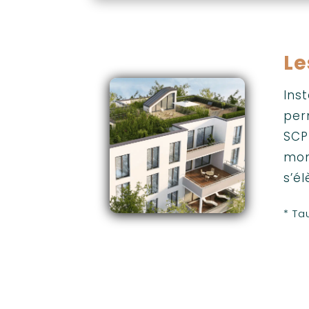
Le
Ins
per
SCP
mon
s’él
* Ta