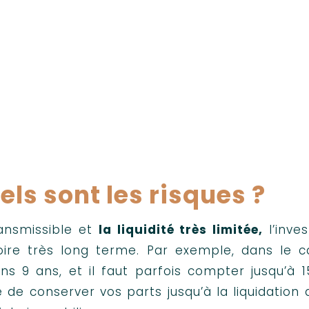
abinet de conseil en gestion de
!
uels sont les risques ?
ransmissible et
la liquidité très limitée,
l’inve
oire très long terme. Par exemple, dans le c
s 9 ans, et il faut parfois compter jusqu’à 
é de conserver vos parts jusqu’à la liquidation 