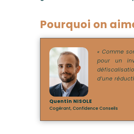
Pourquoi on aime
« Comme son
pour un inv
défiscalisat
d’une réducti
Quentin NISOLE
Cogérant
,
Confidence Conseils