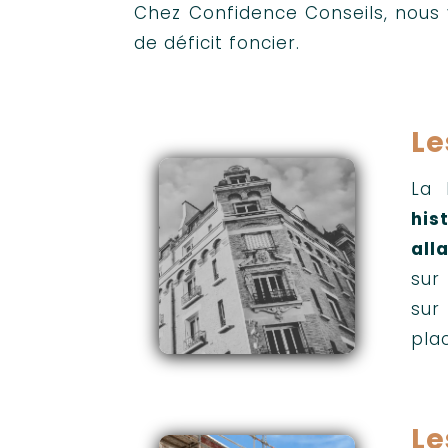
Chez Confidence Conseils, nous 
de déficit foncier.
Le
La 
his
all
sur
sur
pla
Le