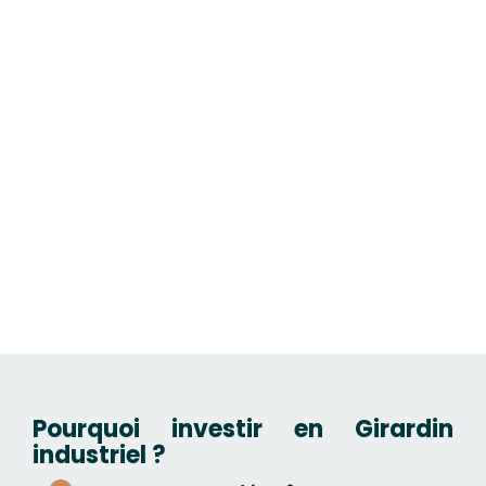
Contactez notre cabinet de
conseil en gestion de patrimoine
à Caen !
Pourquoi investir en Girardin
industriel ?