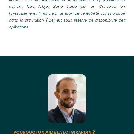
devront faire l’objet d’une étude par un Conseiller en
Investissements Financiers. Le taux de rentabilité communiqué
dans la simulation (12%) est sous réserve de disponibilité des
opérations.
POURQUOI ON AIME LA LOI GIRARDIN ?