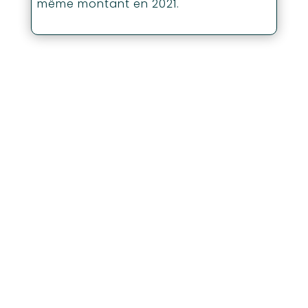
même montant en 2021.
Contactez nos
gestionnaires de
patrimoine à Caen !