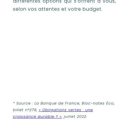
différentes options qui s’offrent à vous,
selon vos attentes et votre budget.
Nous contacter pour en
savoir plus sur les
obligations vertes
* Source : La Banque de France, Bloc-notes Éco,
billet n°278,
« Obligations vertes : une
croissance durable ? »
, juillet 2022