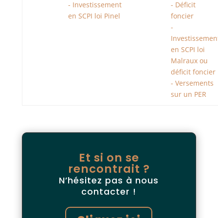
- Investissement
-
Déficit
en SCPI loi Pinel
foncier
-
Investissemen
en SCPI loi
Malraux ou
déficit foncier
-
Versements
sur un PER
Et si on se
rencontrait ?
N’hésitez pas à nous
contacter !