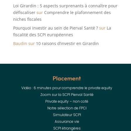
Loi Girardin : 5 aspects surprenants à connaître pour
défiscaliser
sur
Comprendre le plafonnement des
niches fiscales
Pourquoi investir au sein de Pierval Santé ?
sur
La
fiscalité des SCPI européennes
Baudin
sur
10 raisons d’investir en Girardin
Placement
Vidéo : 6 minutes pour comprendre le private equity
Zoom sur la SCPI Pierval Santé
Private equity – non coté
Notre sélection de FPCI
Simulateur SCPI
Assurance vie
SCPI étrangères