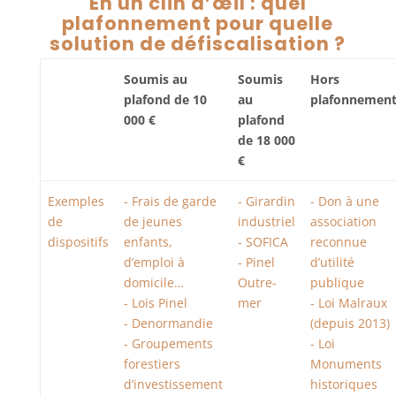
En un clin d’œil : quel
plafonnement pour quelle
solution de défiscalisation ?
Soumis au
Soumis
Hors
plafond de 10
au
plafonnemen
000 €
plafond
de 18 000
€
Exemples
- Frais de garde
- Girardin
- Don à une
de
de jeunes
industriel
association
dispositifs
enfants,
- SOFICA
reconnue
d’emploi à
- Pinel
d’utilité
domicile…
Outre-
publique
- Lois Pinel
mer
-
Loi Malraux
- Denormandie
(depuis 2013)
-
Groupements
-
Loi
forestiers
Monuments
d’investissement
historiques